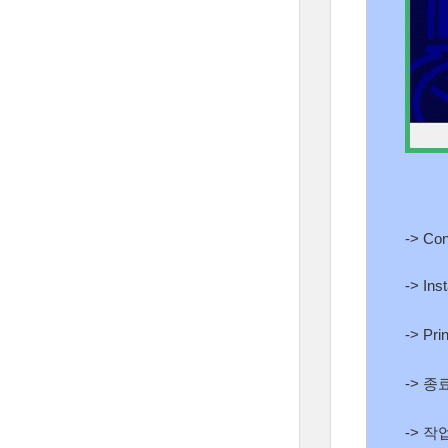
-> Con
-> I
-> P
-> 종
-> 