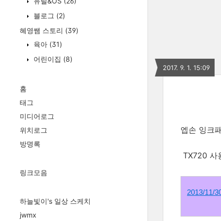
유틸&OS
(26)
블로그
(2)
혜영쌤 스토리
(39)
육아
(31)
어린이집
(8)
2017. 9. 1. 15:09
홈
태그
미디어로그
엡손 잉크패
위치로그
방명록
TX720 
링크모음
2013/11
하늘빛이's 일상 스케치
jwmx