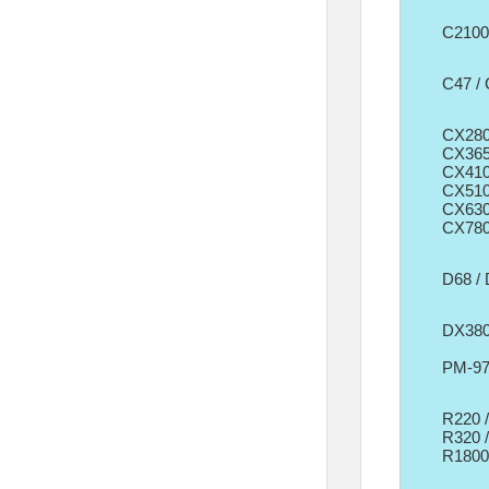
C2100 
C47 / 
CX28
CX365
CX410
CX510
CX630
CX78
D68 /
DX380
PM-97
R220 /
R320 
R1800