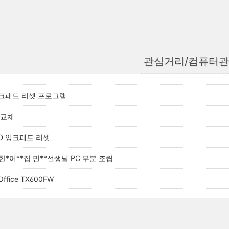
관심거리/컴퓨터
크패드 리셋 프로그램
 교체
WD 잉크패드 리셋
*한*어**집 민**선생님 PC 부분 조립
 Office TX600FW