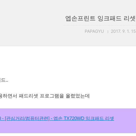
엡손프린트 잉크패드 리셋
PAPAGYU
2017. 9. 1. 1
드..
사용하면서 패드리셋 프로그램을 올렸었는데
/30 - [관심거리/컴퓨터관련] - 엡손 TX720WD 잉크패드 리셋