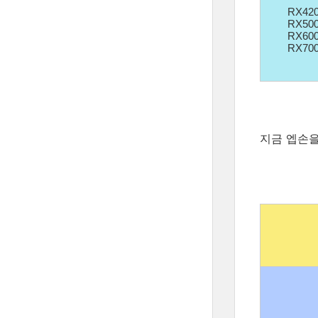
RX420
RX500
RX600
RX70
지금 엡손을