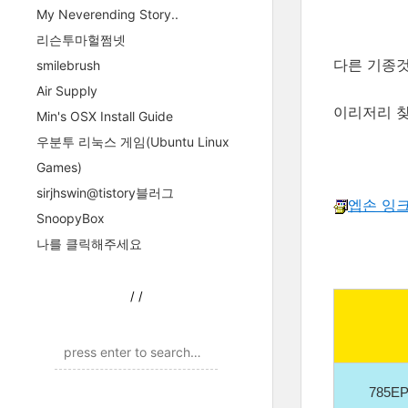
My Neverending Story..
리슨투마헐쩜넷
다른 기종
smilebrush
Air Supply
이리저리 찾
Min's OSX Install Guide
우분투 리눅스 게임(Ubuntu Linux
Games)
sirjhswin@tistory블러그
엡손 잉크
SnoopyBox
나를 클릭해주세요
/
/
785EP