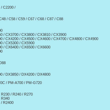
/ C2200 /
C48 / C58 / C59 / C67 / C68 / C87 / C88
00
0 / CX3700 / CX3800 / CX3810 / CX3900
0 / CX4200 / CX4500 / CX4600 / CX4700 / CX4800 / CX4900
0 / CX5300 / CX5900
0 / CX6400 / CX6500 / CX6600
00
 D88
0 / DX3850 / DX4200 / DX4800
0C / PM-A700 / PM-G720
 R230 / R240 / R270
/ R340
 / R2400