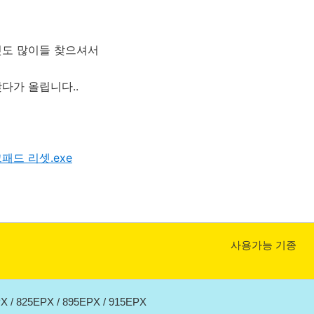
것도 많이들 찾으셔서
다가 올립니다..
패드 리셋.exe
사용가능 기종
X / 825EPX / 895EPX / 915EPX