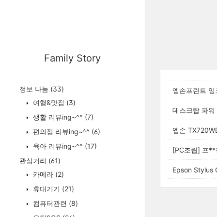
Family Story
정보 나눔
(33)
엡손프린트 잉
여행&맛집
(3)
데스크탑 파워
생활 리뷰ing~^^
(7)
엡손 TX720
편의점 리뷰ing~^^
(6)
육아 리뷰ing~^^
(17)
[PC조립] 프*
관심거리
(61)
Epson Stylus
카메라
(2)
휴대기기
(21)
컴퓨터관련
(8)